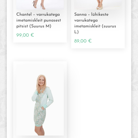
Chantel – varrukatega
Sanna – lühikeste
imetamiskleit punasest
varrukatega
pitsist (Suurus M)
imetamiskleit (suurus
L)
99,00
€
89,00
€