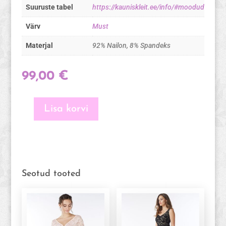
Suuruste tabel
https://kauniskleit.ee/info/#moodud
Värv
Must
Materjal
92% Nailon, 8% Spandeks
99,00
€
Lisa korvi
Contessa
-
pitsist
kleit
rasedale
ja
Seotud tooted
imetavale
emale
(suurus
L)