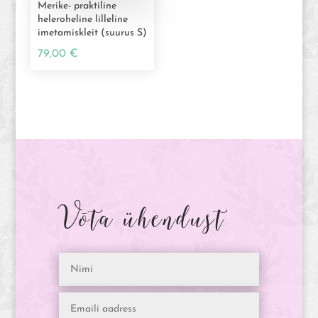
Merike- praktiline
heleroheline lilleline
imetamiskleit (suurus S)
79,00
€
Võta ühendust