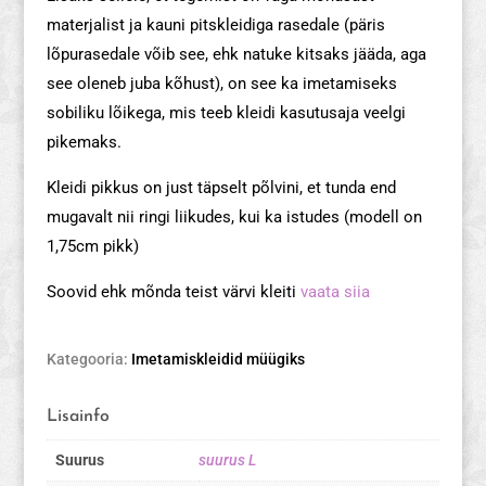
materjalist ja kauni pitskleidiga rasedale (päris
lõpurasedale võib see, ehk natuke kitsaks jääda, aga
see oleneb juba kõhust), on see ka imetamiseks
sobiliku lõikega, mis teeb kleidi kasutusaja veelgi
pikemaks.
Kleidi pikkus on just täpselt põlvini, et tunda end
mugavalt nii ringi liikudes, kui ka istudes (modell on
1,75cm pikk)
Soovid ehk mõnda teist värvi kleiti
vaata siia
Kategooria:
Imetamiskleidid müügiks
Lisainfo
Suurus
suurus L