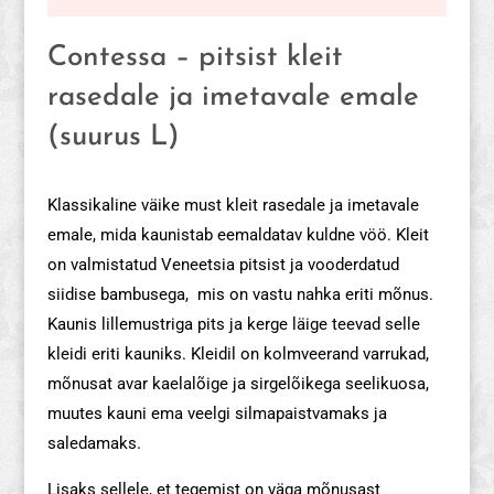
Contessa – pitsist kleit
rasedale ja imetavale emale
(suurus L)
Klassikaline väike must kleit rasedale ja imetavale
emale, mida kaunistab eemaldatav kuldne vöö. Kleit
on valmistatud Veneetsia pitsist ja vooderdatud
siidise bambusega, mis on vastu nahka eriti mõnus.
Kaunis lillemustriga pits ja kerge läige teevad selle
kleidi eriti kauniks. Kleidil on kolmveerand varrukad,
mõnusat avar kaelalõige ja sirgelõikega seelikuosa,
muutes kauni ema veelgi silmapaistvamaks ja
saledamaks.
Lisaks sellele, et tegemist on väga mõnusast