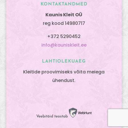
KONTAKTANDMED
Kaunis Kleit OÜ
reg kood 14980717
+372 5290452
info@kauniskleit.ee
LAHTIOLEKUAEG
Kleitide proovimiseks võita meiega
ühendust.
Veebitöid teostab