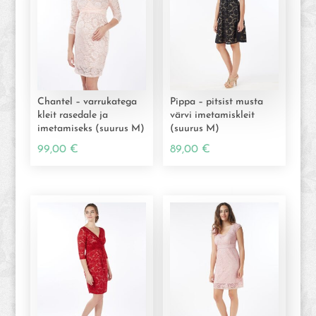
kogus
Chantel – varrukatega
Pippa – pitsist musta
kleit rasedale ja
värvi imetamiskleit
imetamiseks (suurus M)
(suurus M)
99,00
€
89,00
€