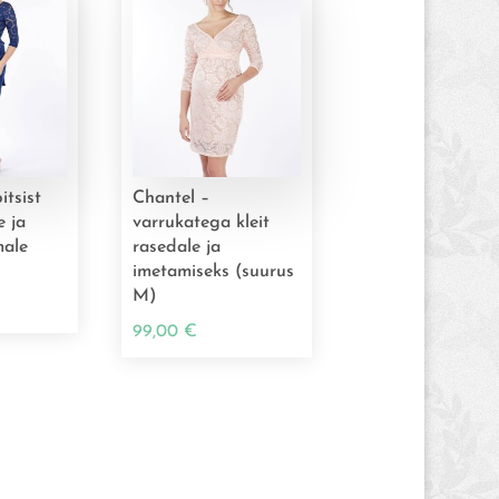
itsist
Chantel –
e ja
varrukatega kleit
male
rasedale ja
imetamiseks (suurus
M)
99,00
€