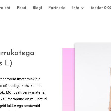
valeht
Pood
Blogi
Partnerid
Info
toodet 0,0
arrukatega
s L)
 vanaroosa imetamiskleit.
leks sõpradega kohvikusse
ök. Mõnusalt veniv materjal
saks. Imetamine on muudetud
eid lukke ega seotavaid