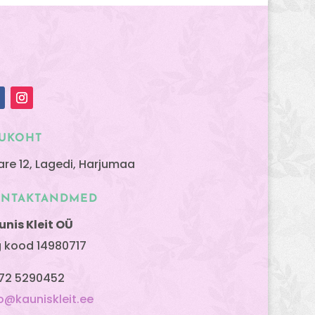
UKOHT
are 12, Lagedi, Harjumaa
ONTAKTANDMED
unis Kleit OÜ
g kood 14980717
72 5290452
fo@kauniskleit.ee