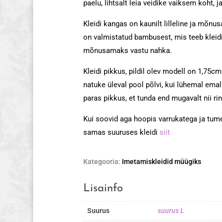
paelu, lihtsalt leia veidike vaiksem koht, j
Kleidi kangas on kaunilt lilleline ja mõnusa
on valmistatud bambusest, mis teeb kleid
mõnusamaks vastu nahka.
Kleidi pikkus, pildil olev modell on 1,75cm
natuke üleval pool põlvi, kui lühemal emal
paras pikkus, et tunda end mugavalt nii ring
Kui soovid aga hoopis varrukatega ja tumed
samas suuruses kleidi
siit
Kategooria:
Imetamiskleidid müügiks
Lisainfo
Suurus
suurus L