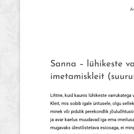
A
Sanna – lühikeste v
imetamiskleit (suuru
Lihtne, kuid kaunis lühikeste varrukatega
Kleit, mis sobib igale üritusele, olgu sel
minek või pidulik perekondlik jõuluõhtusö
ja avar kaelus muudavad iga ema imeilu
mugavaks ülestõstetava esiosaga, ei ming