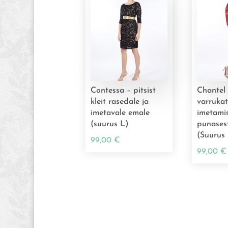
Contessa – pitsist
Chantel
kleit rasedale ja
varruka
imetavale emale
imetamis
(suurus L)
punasest
(Suurus
99,00
€
99,00
€