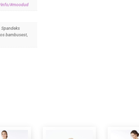
ee/info/#moodud
% Spandeks
oos bambusest,