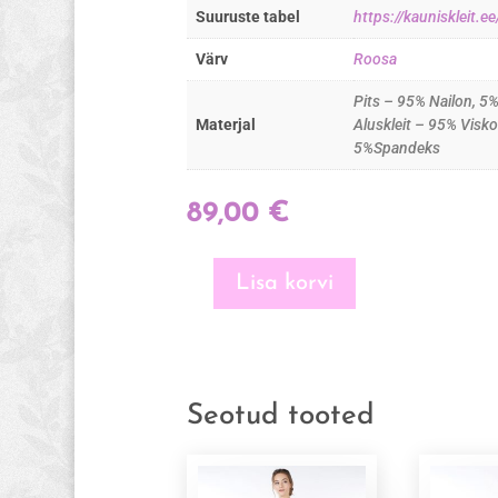
Suuruste tabel
https://kauniskleit.
Värv
Roosa
Pits – 95% Nailon, 5
Materjal
Aluskleit – 95% Visk
5%Spandeks
89,00
€
Lisa korvi
Sanna
-
lühikeste
varrukatega
imetamiskleit
Seotud tooted
(suurus
L)
kogus