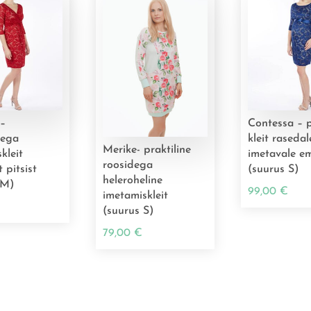
 –
Contessa – p
tega
kleit rasedal
Merike- praktiline
kleit
imetavale e
roosidega
 pitsist
(suurus S)
heleroheline
 M)
99,00
€
imetamiskleit
(suurus S)
79,00
€