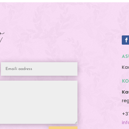
t
AS
Ka
K
Ka
re
+3
in