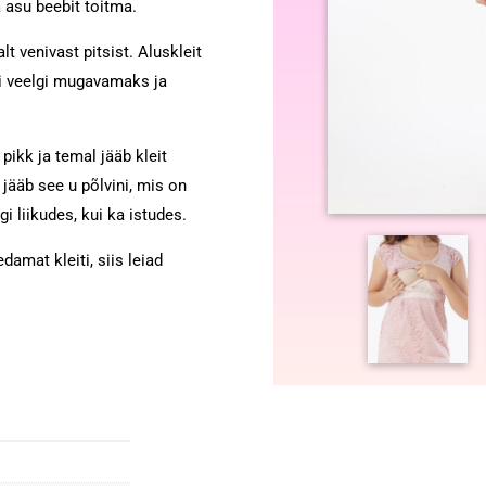
a asu beebit toitma.
lt venivast pitsist. Aluskleit
i veelgi mugavamaks ja
 pikk ja temal jääb kleit
 jääb see u põlvini, mis on
i liikudes, kui ka istudes.
amat kleiti, siis leiad